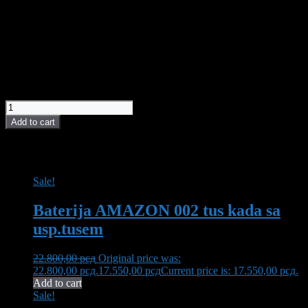
Univerzalne (podna/zidna primena)
Mrazootpornost, Protivkliznost - R10
Svaka pločica iz proizvodne serije WOODSENSE ima svoju
nijansu/šaru - V3
2.300,00
рсд
WOODSENSE marrone 20x120 N10 R4 quantity
Add to cart
POVEZANI PROIZVODI I AKCIJE
Sale!
Baterija AMAZON 002 tus kada sa
usp.tusem
22.800,00
рсд
Original price was:
22.800,00 рсд.
17.550,00
рсд
Current price is: 17.550,00 рсд.
Add to cart
Sale!