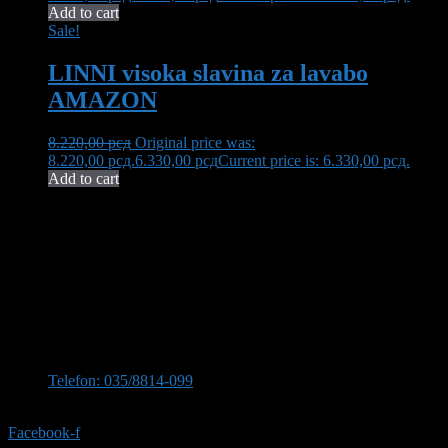
Add to cart
Sale!
LINNI visoka slavina za lavabo
AMAZON
8.220,00
рсд
Original price was:
8.220,00 рсд.
6.330,00
рсд
Current price is: 6.330,00 рсд.
Add to cart
Neša Komerc proširuje svoju 32-godišnju tradiciju kvaliteta i
pouzdanosti. U ponudi imamo bogat asortiman opreme za kupatilo,
uključujući vrhunsku keramiku, koja transformiše vaš prostor u oazu
elegancije i funkcionalnosti.
Kontaktirajte nas
Stevana Sinđelića 309, 35210 Svilajnac
Telefon: 035/8814-099
Telefon:035/8814-077
Facebook-f