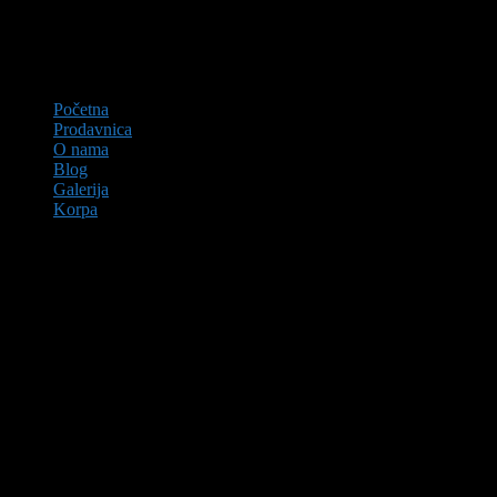
Početna
Prodavnica
O nama
Blog
Galerija
Korpa