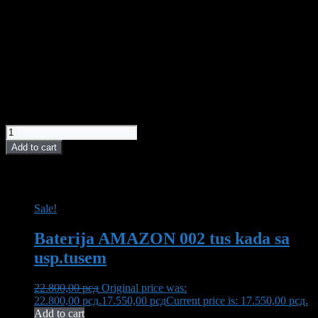
Garancija na
5 godina garancije
slavine
Boja slavina
crna
Tip slavine
jednoručne
10.920,00
рсд
Original price was:
10.920,00 рсд.
9.200,00
рсд
Current price is: 9.200,00 рсд.
LINNI slavina za sudoperu KITCHEN 004 black quantity
Add to cart
POVEZANI PROIZVODI I AKCIJE
Sale!
Baterija AMAZON 002 tus kada sa
usp.tusem
22.800,00
рсд
Original price was:
22.800,00 рсд.
17.550,00
рсд
Current price is: 17.550,00 рсд.
Add to cart