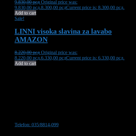
9.830,00
рсд
Original price was:
9.830,00 рсд.
8.300,00
рсд
Current price is: 8.300,00 рсд.
Add to cart
Sale!
LINNI visoka slavina za lavabo
AMAZON
8.220,00
рсд
Original price was:
8.220,00 рсд.
6.330,00
рсд
Current price is: 6.330,00 рсд.
Add to cart
Neša Komerc proširuje svoju 32-godišnju tradiciju kvaliteta i
pouzdanosti. U ponudi imamo bogat asortiman opreme za kupatilo,
uključujući vrhunsku keramiku, koja transformiše vaš prostor u oazu
elegancije i funkcionalnosti.
Kontaktirajte nas
Stevana Sinđelića 309, 35210 Svilajnac
Telefon: 035/8814-099
Telefon:035/8814-077