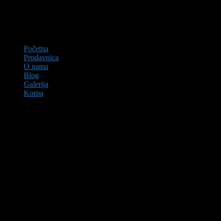
Početna
Prodavnica
O nama
Blog
Galerija
Korpa