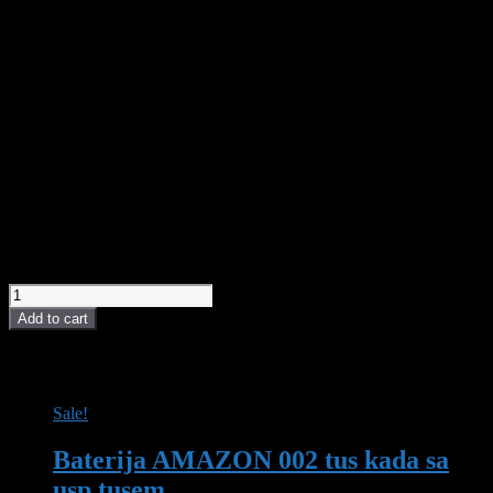
Kategorija
Kupatilski nameštaj/Vertikale
Lomljivo
DA
Boja vertikala
bela
Površina vertikala
sjajna
Tip vertikale
stajaća
Materijal vertikale
od medijapana
Visina vertikale
190 cm
Širina vertikale
50 cm
Dubina vertikale
29 cm
17.300,00
рсд
Vertikala VIENNA LINNI 190*50 quantity
Add to cart
POVEZANI PROIZVODI I AKCIJE
Sale!
Baterija AMAZON 002 tus kada sa
usp.tusem