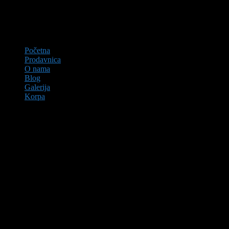
Početna
Prodavnica
O nama
Blog
Galerija
Korpa