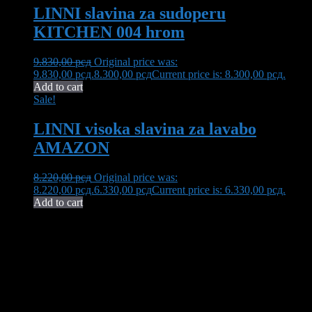
LINNI slavina za sudoperu
KITCHEN 004 hrom
9.830,00
рсд
Original price was:
9.830,00 рсд.
8.300,00
рсд
Current price is: 8.300,00 рсд.
Add to cart
Sale!
LINNI visoka slavina za lavabo
AMAZON
8.220,00
рсд
Original price was:
8.220,00 рсд.
6.330,00
рсд
Current price is: 6.330,00 рсд.
Add to cart
Neša Komerc proširuje svoju 32-godišnju tradiciju kvaliteta i
pouzdanosti. U ponudi imamo bogat asortiman opreme za kupatilo,
uključujući vrhunsku keramiku, koja transformiše vaš prostor u oazu
elegancije i funkcionalnosti.
Kontaktirajte nas