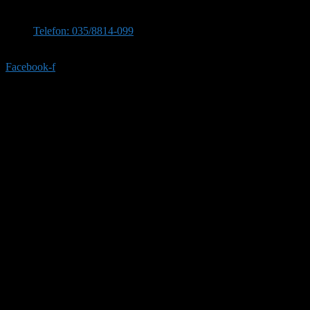
Stevana Sinđelića 309, 35210 Svilajnac
Telefon: 035/8814-099
Telefon:035/8814-077
Facebook-f