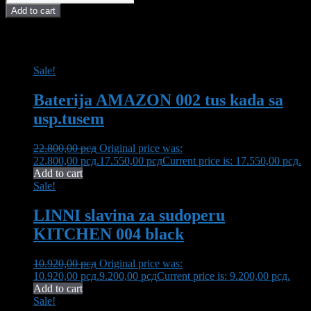
Add to cart
POVEZANI PROIZVODI I AKCIJE
Sale!
Baterija AMAZON 002 tus kada sa
usp.tusem
22.800,00
рсд
Original price was:
22.800,00 рсд.
17.550,00
рсд
Current price is: 17.550,00 рсд.
Add to cart
Sale!
LINNI slavina za sudoperu
KITCHEN 004 black
10.920,00
рсд
Original price was:
10.920,00 рсд.
9.200,00
рсд
Current price is: 9.200,00 рсд.
Add to cart
Sale!