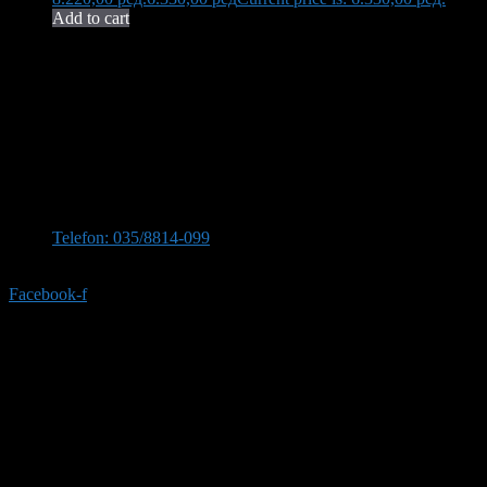
Add to cart
Neša Komerc proširuje svoju 32-godišnju tradiciju kvaliteta i
pouzdanosti. U ponudi imamo bogat asortiman opreme za kupatilo,
uključujući vrhunsku keramiku, koja transformiše vaš prostor u oazu
elegancije i funkcionalnosti.
Kontaktirajte nas
Stevana Sinđelića 309, 35210 Svilajnac
Telefon: 035/8814-099
Telefon:035/8814-077
Facebook-f