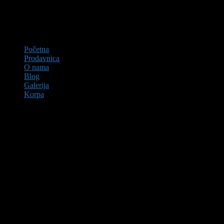
Početna
Prodavnica
O nama
Blog
Galerija
Korpa