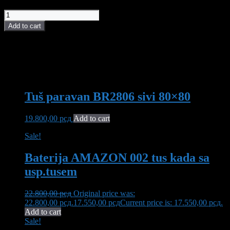
Tuš paravan BR2806 sivi 90x90 quantity
Add to cart
POVEZANI PROIZVODI I AKCIJE
You may also like…
Tuš paravan BR2806 sivi 80×80
19.800,00
рсд
Add to cart
Sale!
Baterija AMAZON 002 tus kada sa
usp.tusem
22.800,00
рсд
Original price was:
22.800,00 рсд.
17.550,00
рсд
Current price is: 17.550,00 рсд.
Add to cart
Sale!