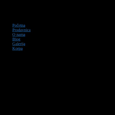
Početna
Prodavnica
O nama
Blog
Galerija
Korpa