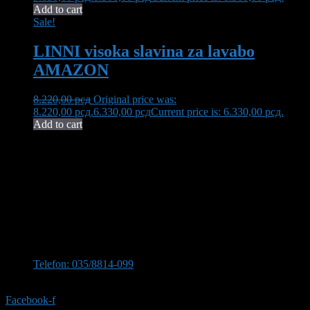
Add to cart
Sale!
LINNI visoka slavina za lavabo
AMAZON
8.220,00
рсд
Original price was:
8.220,00 рсд.
6.330,00
рсд
Current price is: 6.330,00 рсд.
Add to cart
Neša Komerc proširuje svoju 32-godišnju tradiciju kvaliteta i
pouzdanosti. U ponudi imamo bogat asortiman opreme za kupatilo,
uključujući vrhunsku keramiku, koja transformiše vaš prostor u oazu
elegancije i funkcionalnosti.
Kontaktirajte nas
Stevana Sinđelića 309, 35210 Svilajnac
Telefon: 035/8814-099
Telefon:035/8814-077
Facebook-f