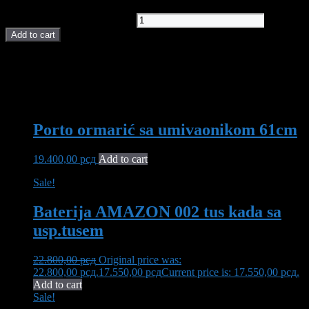
Porto vertikala 33cm quantity
Add to cart
POVEZANI PROIZVODI I AKCIJE
You may also like…
Porto ormarić sa umivaonikom 61cm
19.400,00
рсд
Add to cart
Sale!
Baterija AMAZON 002 tus kada sa
usp.tusem
22.800,00
рсд
Original price was:
22.800,00 рсд.
17.550,00
рсд
Current price is: 17.550,00 рсд.
Add to cart
Sale!