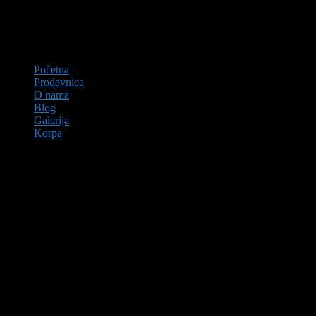
Početna
Prodavnica
O nama
Blog
Galerija
Korpa