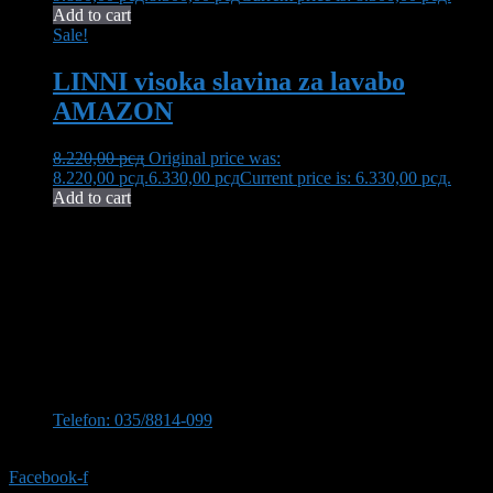
Add to cart
Sale!
LINNI visoka slavina za lavabo
AMAZON
8.220,00
рсд
Original price was:
8.220,00 рсд.
6.330,00
рсд
Current price is: 6.330,00 рсд.
Add to cart
Neša Komerc proširuje svoju 32-godišnju tradiciju kvaliteta i
pouzdanosti. U ponudi imamo bogat asortiman opreme za kupatilo,
uključujući vrhunsku keramiku, koja transformiše vaš prostor u oazu
elegancije i funkcionalnosti.
Kontaktirajte nas
Stevana Sinđelića 309, 35210 Svilajnac
Telefon: 035/8814-099
Telefon:035/8814-077
Facebook-f