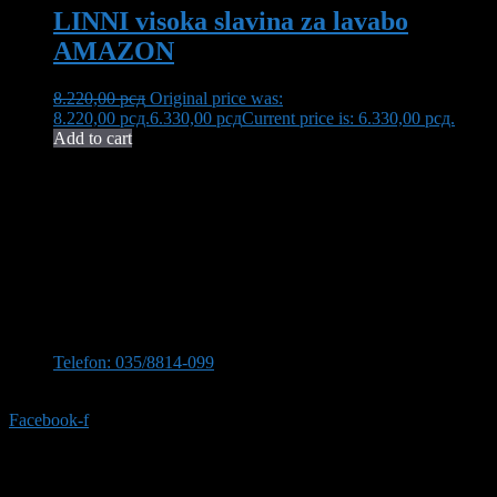
LINNI visoka slavina za lavabo
AMAZON
8.220,00
рсд
Original price was:
8.220,00 рсд.
6.330,00
рсд
Current price is: 6.330,00 рсд.
Add to cart
Neša Komerc proširuje svoju 32-godišnju tradiciju kvaliteta i
pouzdanosti. U ponudi imamo bogat asortiman opreme za kupatilo,
uključujući vrhunsku keramiku, koja transformiše vaš prostor u oazu
elegancije i funkcionalnosti.
Kontaktirajte nas
Stevana Sinđelića 309, 35210 Svilajnac
Telefon: 035/8814-099
Telefon:035/8814-077
Facebook-f