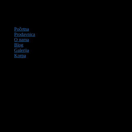
Početna
Prodavnica
O nama
Blog
Galerija
Korpa