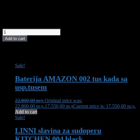
Antifog opcija
19.100,00
рсд
Ogledalo LED Oleander Black 50x90 quantity
Add to cart
POVEZANI PROIZVODI I AKCIJE
Sale!
Baterija AMAZON 002 tus kada sa
usp.tusem
22.800,00
рсд
Original price was:
22.800,00 рсд.
17.550,00
рсд
Current price is: 17.550,00 рсд.
Add to cart
Sale!
LINNI slavina za sudoperu
KITCHEN 004 black