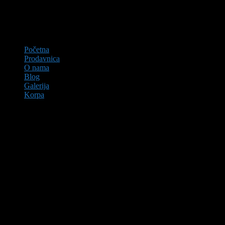
Početna
Prodavnica
O nama
Blog
Galerija
Korpa