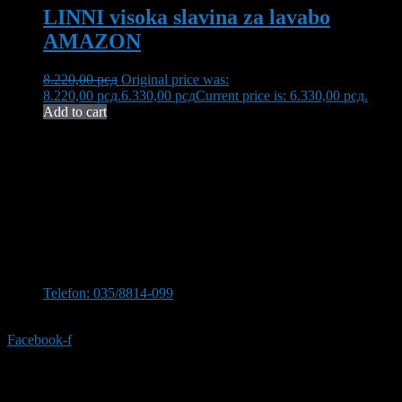
LINNI visoka slavina za lavabo
AMAZON
8.220,00
рсд
Original price was:
8.220,00 рсд.
6.330,00
рсд
Current price is: 6.330,00 рсд.
Add to cart
Neša Komerc proširuje svoju 32-godišnju tradiciju kvaliteta i
pouzdanosti. U ponudi imamo bogat asortiman opreme za kupatilo,
uključujući vrhunsku keramiku, koja transformiše vaš prostor u oazu
elegancije i funkcionalnosti.
Kontaktirajte nas
Stevana Sinđelića 309, 35210 Svilajnac
Telefon: 035/8814-099
Telefon:035/8814-077
Facebook-f