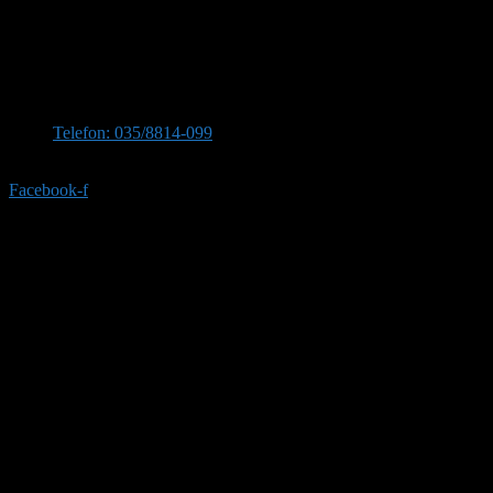
elegancije i funkcionalnosti.
Kontaktirajte nas
Stevana Sinđelića 309, 35210 Svilajnac
Telefon: 035/8814-099
Telefon:035/8814-077
Facebook-f