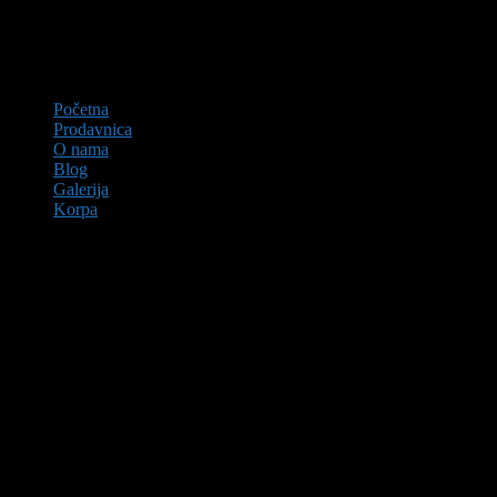
Početna
Prodavnica
O nama
Blog
Galerija
Korpa