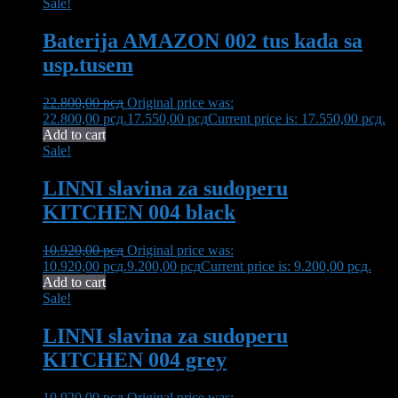
Sale!
Baterija AMAZON 002 tus kada sa
usp.tusem
22.800,00
рсд
Original price was:
22.800,00 рсд.
17.550,00
рсд
Current price is: 17.550,00 рсд.
Add to cart
Sale!
LINNI slavina za sudoperu
KITCHEN 004 black
10.920,00
рсд
Original price was:
10.920,00 рсд.
9.200,00
рсд
Current price is: 9.200,00 рсд.
Add to cart
Sale!
LINNI slavina za sudoperu
KITCHEN 004 grey
10.920,00
рсд
Original price was: