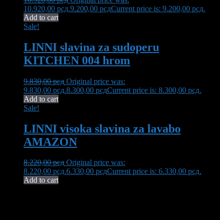
10.920,00 рсд.
9.200,00
рсд
Current price is: 9.200,00 рсд.
Add to cart
Sale!
LINNI slavina za sudoperu
KITCHEN 004 hrom
9.830,00
рсд
Original price was:
9.830,00 рсд.
8.300,00
рсд
Current price is: 8.300,00 рсд.
Add to cart
Sale!
LINNI visoka slavina za lavabo
AMAZON
8.220,00
рсд
Original price was:
8.220,00 рсд.
6.330,00
рсд
Current price is: 6.330,00 рсд.
Add to cart
Neša Komerc proširuje svoju 32-godišnju tradiciju kvaliteta i
pouzdanosti. U ponudi imamo bogat asortiman opreme za kupatilo,
uključujući vrhunsku keramiku, koja transformiše vaš prostor u oazu