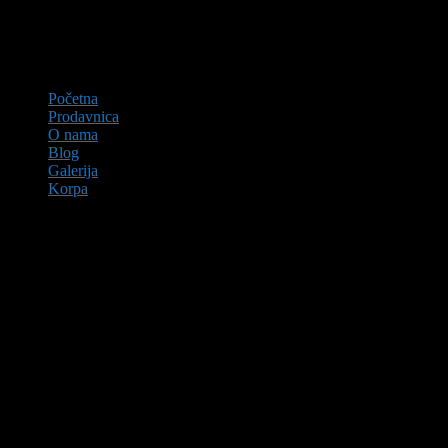
Početna
Prodavnica
O nama
Blog
Galerija
Korpa