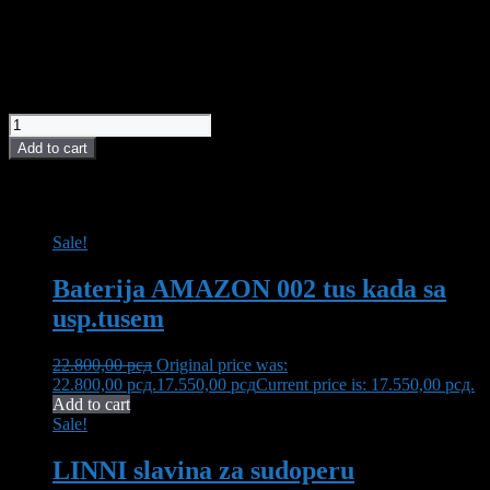
Boja slavina
crna
Tip slavine
jednoručne
12.000,00
рсд
LINNI slavina za tuš kabinu TEMZA 001 black quantity
Add to cart
POVEZANI PROIZVODI I AKCIJE
Sale!
Baterija AMAZON 002 tus kada sa
usp.tusem
22.800,00
рсд
Original price was:
22.800,00 рсд.
17.550,00
рсд
Current price is: 17.550,00 рсд.
Add to cart
Sale!
LINNI slavina za sudoperu