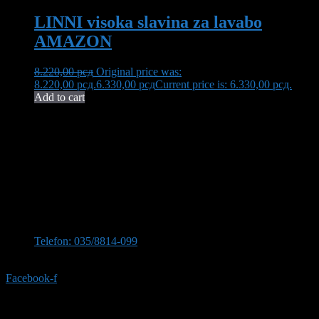
LINNI visoka slavina za lavabo
AMAZON
8.220,00
рсд
Original price was:
8.220,00 рсд.
6.330,00
рсд
Current price is: 6.330,00 рсд.
Add to cart
Neša Komerc proširuje svoju 32-godišnju tradiciju kvaliteta i
pouzdanosti. U ponudi imamo bogat asortiman opreme za kupatilo,
uključujući vrhunsku keramiku, koja transformiše vaš prostor u oazu
elegancije i funkcionalnosti.
Kontaktirajte nas
Stevana Sinđelića 309, 35210 Svilajnac
Telefon: 035/8814-099
Telefon:035/8814-077
Facebook-f