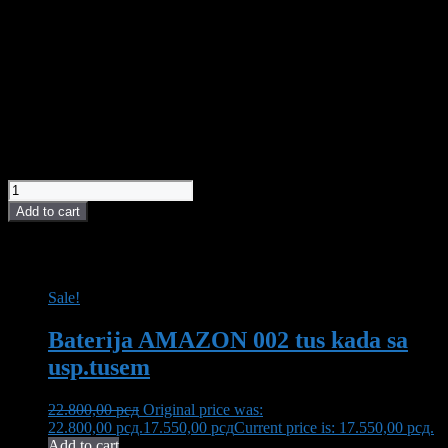
Materijal slavina
od mesinga
Garancija na
5 godina garancije
slavine
Boja slavina
hrom sjaj
Tip slavine
jednoručne
3.100,00
рсд
LINNI slavina za sudoperu DUNAV 002 quantity
Add to cart
POVEZANI PROIZVODI I AKCIJE
Sale!
Baterija AMAZON 002 tus kada sa
usp.tusem
22.800,00
рсд
Original price was:
22.800,00 рсд.
17.550,00
рсд
Current price is: 17.550,00 рсд.
Add to cart