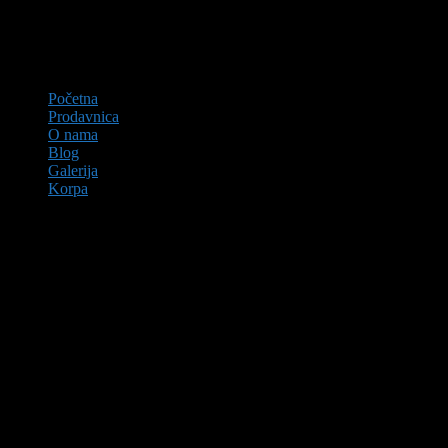
Početna
Prodavnica
O nama
Blog
Galerija
Korpa