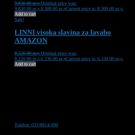
9.830,00
рсд
Original price was:
9.830,00 рсд.
8.300,00
рсд
Current price is: 8.300,00 рсд.
Add to cart
Sale!
LINNI visoka slavina za lavabo
AMAZON
8.220,00
рсд
Original price was:
8.220,00 рсд.
6.330,00
рсд
Current price is: 6.330,00 рсд.
Add to cart
Neša Komerc proširuje svoju 32-godišnju tradiciju kvaliteta i
pouzdanosti. U ponudi imamo bogat asortiman opreme za kupatilo,
uključujući vrhunsku keramiku, koja transformiše vaš prostor u oazu
elegancije i funkcionalnosti.
Kontaktirajte nas
Stevana Sinđelića 309, 35210 Svilajnac
Telefon: 035/8814-099
Telefon:035/8814-077