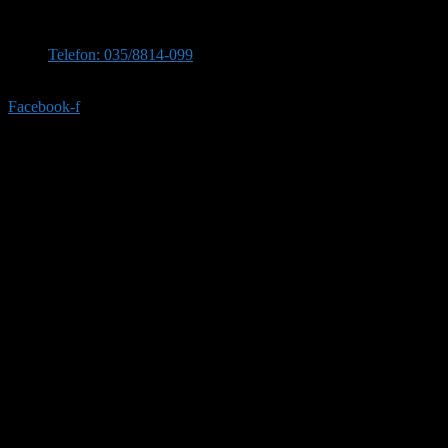
Stevana Sinđelića 309, 35210 Svilajnac
Telefon: 035/8814-099
Telefon:035/8814-077
Facebook-f