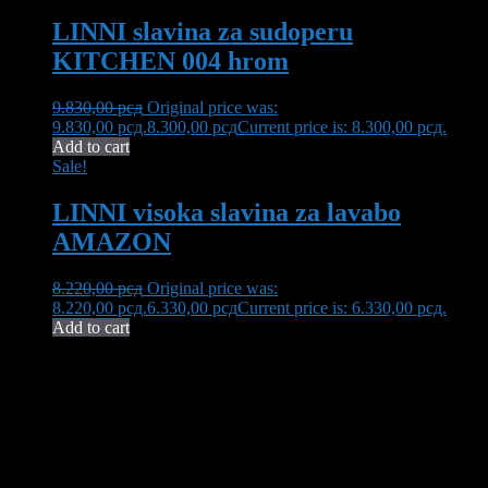
LINNI slavina za sudoperu
KITCHEN 004 hrom
9.830,00
рсд
Original price was:
9.830,00 рсд.
8.300,00
рсд
Current price is: 8.300,00 рсд.
Add to cart
Sale!
LINNI visoka slavina za lavabo
AMAZON
8.220,00
рсд
Original price was:
8.220,00 рсд.
6.330,00
рсд
Current price is: 6.330,00 рсд.
Add to cart
Neša Komerc proširuje svoju 32-godišnju tradiciju kvaliteta i
pouzdanosti. U ponudi imamo bogat asortiman opreme za kupatilo,
uključujući vrhunsku keramiku, koja transformiše vaš prostor u oazu
elegancije i funkcionalnosti.
Kontaktirajte nas