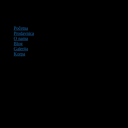
Početna
Prodavnica
O nama
Blog
Galerija
Korpa