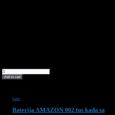
Materijal
od mesinga
slavina
Garancija na
5 godina garancije
slavine
Boja slavina
hrom sjaj
Tip slavine
jednoručne
Baterije KONGO sinonim su funkcionalnosti.
Moderne linije i kvalitetna izrada krase ovu
kolekciju.
4.680,00
рсд
LINNI slavina KONGO 001 m.bojler quantity
Add to cart
POVEZANI PROIZVODI I AKCIJE
Sale!
Baterija AMAZON 002 tus kada sa