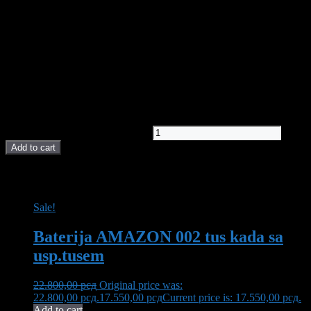
Kategorija
Sanitarija/Nadgradni lavabo
Lomljivo
DA
Tip lavaboa
nadgradni
Boja lavaboa
mermerna
Širina lavaboa
60.5 cm
Dubina lavaboa
36 cm
11.900,00
рсд
Lavabo SEM 01 LINNI quantity
Add to cart
POVEZANI PROIZVODI I AKCIJE
Sale!
Baterija AMAZON 002 tus kada sa
usp.tusem
22.800,00
рсд
Original price was:
22.800,00 рсд.
17.550,00
рсд
Current price is: 17.550,00 рсд.
Add to cart