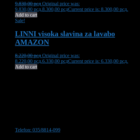
9.830,00
рсд
Original price was:
9.830,00 рсд.
8.300,00
рсд
Current price is: 8.300,00 рсд.
Add to cart
Sale!
LINNI visoka slavina za lavabo
AMAZON
8.220,00
рсд
Original price was:
8.220,00 рсд.
6.330,00
рсд
Current price is: 6.330,00 рсд.
Add to cart
Neša Komerc proširuje svoju 32-godišnju tradiciju kvaliteta i
pouzdanosti. U ponudi imamo bogat asortiman opreme za kupatilo,
uključujući vrhunsku keramiku, koja transformiše vaš prostor u oazu
elegancije i funkcionalnosti.
Kontaktirajte nas
Stevana Sinđelića 309, 35210 Svilajnac
Telefon: 035/8814-099
Telefon:035/8814-077