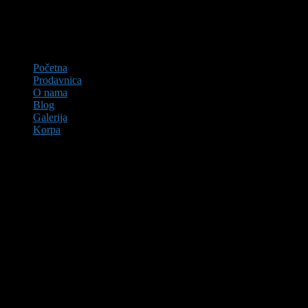
Početna
Prodavnica
O nama
Blog
Galerija
Korpa