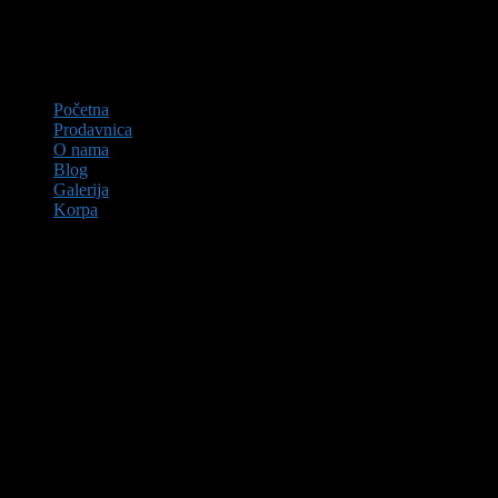
Početna
Prodavnica
O nama
Blog
Galerija
Korpa