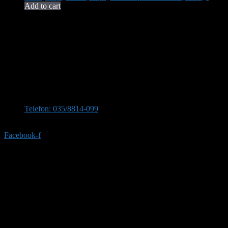
Add to cart
Neša Komerc proširuje svoju 32-godišnju tradiciju kvaliteta i
pouzdanosti. U ponudi imamo bogat asortiman opreme za kupatilo,
uključujući vrhunsku keramiku, koja transformiše vaš prostor u oazu
elegancije i funkcionalnosti.
Kontaktirajte nas
Stevana Sinđelića 309, 35210 Svilajnac
Telefon: 035/8814-099
Telefon:035/8814-077
Facebook-f