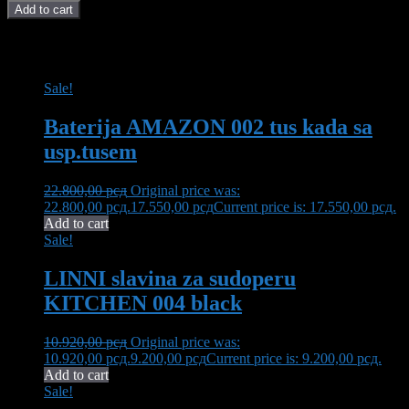
Add to cart
POVEZANI PROIZVODI I AKCIJE
Sale!
Baterija AMAZON 002 tus kada sa
usp.tusem
22.800,00
рсд
Original price was:
22.800,00 рсд.
17.550,00
рсд
Current price is: 17.550,00 рсд.
Add to cart
Sale!
LINNI slavina za sudoperu
KITCHEN 004 black
10.920,00
рсд
Original price was:
10.920,00 рсд.
9.200,00
рсд
Current price is: 9.200,00 рсд.
Add to cart
Sale!