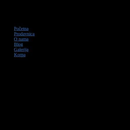
Početna
Prodavnica
O nama
Blog
Galerija
Korpa