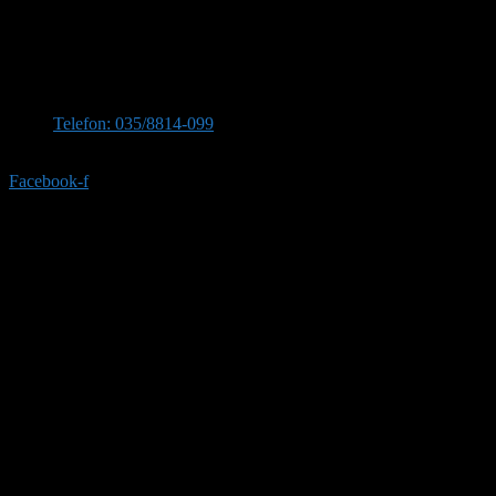
Kontaktirajte nas
Stevana Sinđelića 309, 35210 Svilajnac
Telefon: 035/8814-099
Telefon:035/8814-077
Facebook-f