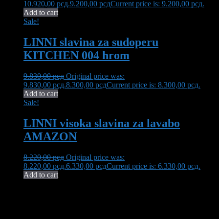
10.920,00 рсд.
9.200,00
рсд
Current price is: 9.200,00 рсд.
Add to cart
Sale!
LINNI slavina za sudoperu
KITCHEN 004 hrom
9.830,00
рсд
Original price was:
9.830,00 рсд.
8.300,00
рсд
Current price is: 8.300,00 рсд.
Add to cart
Sale!
LINNI visoka slavina za lavabo
AMAZON
8.220,00
рсд
Original price was:
8.220,00 рсд.
6.330,00
рсд
Current price is: 6.330,00 рсд.
Add to cart
Neša Komerc proširuje svoju 32-godišnju tradiciju kvaliteta i
pouzdanosti. U ponudi imamo bogat asortiman opreme za kupatilo,
uključujući vrhunsku keramiku, koja transformiše vaš prostor u oazu
elegancije i funkcionalnosti.