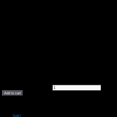
Ceresit Ce40 07 Siva
750,00
рсд
Ceresit Ce40 07 Siva quantity
Add to cart
POVEZANI PROIZVODI I AKCIJE
Sale!