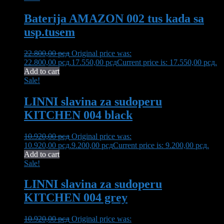
Baterija AMAZON 002 tus kada sa
usp.tusem
22.800,00
рсд
Original price was:
22.800,00 рсд.
17.550,00
рсд
Current price is: 17.550,00 рсд.
Add to cart
Sale!
LINNI slavina za sudoperu
KITCHEN 004 black
10.920,00
рсд
Original price was:
10.920,00 рсд.
9.200,00
рсд
Current price is: 9.200,00 рсд.
Add to cart
Sale!
LINNI slavina za sudoperu
KITCHEN 004 grey
10.920,00
рсд
Original price was: