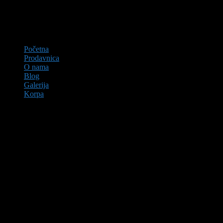
Početna
Prodavnica
O nama
Blog
Galerija
Korpa