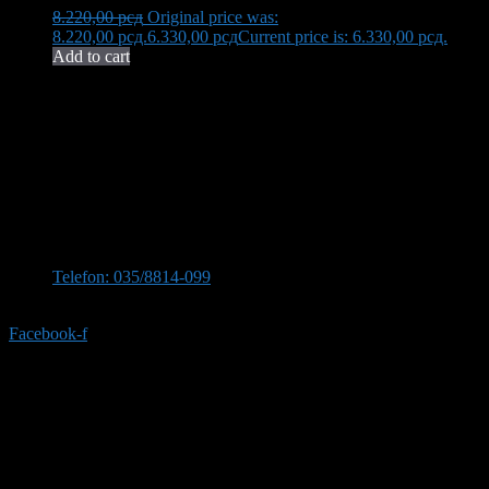
8.220,00
рсд
Original price was:
8.220,00 рсд.
6.330,00
рсд
Current price is: 6.330,00 рсд.
Add to cart
Neša Komerc proširuje svoju 32-godišnju tradiciju kvaliteta i
pouzdanosti. U ponudi imamo bogat asortiman opreme za kupatilo,
uključujući vrhunsku keramiku, koja transformiše vaš prostor u oazu
elegancije i funkcionalnosti.
Kontaktirajte nas
Stevana Sinđelića 309, 35210 Svilajnac
Telefon: 035/8814-099
Telefon:035/8814-077
Facebook-f