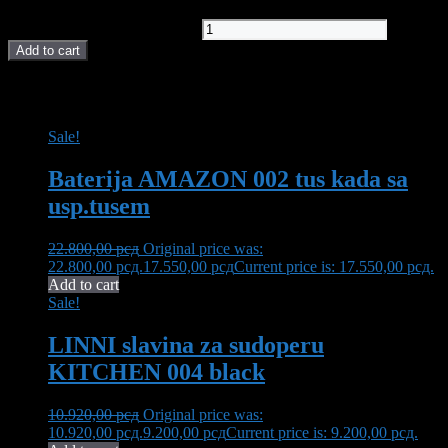
Baterija za bide hrom quantity
Add to cart
POVEZANI PROIZVODI I AKCIJE
Sale!
Baterija AMAZON 002 tus kada sa
usp.tusem
22.800,00
рсд
Original price was:
22.800,00 рсд.
17.550,00
рсд
Current price is: 17.550,00 рсд.
Add to cart
Sale!
LINNI slavina za sudoperu
KITCHEN 004 black
10.920,00
рсд
Original price was:
10.920,00 рсд.
9.200,00
рсд
Current price is: 9.200,00 рсд.