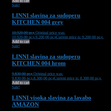
Add to cart
Sale!
LINNI slavina za sudoperu
KITCHEN 004 grey
10.920,00
рсд
Original price was:
10.920,00 рсд.
9.200,00
рсд
Current price is: 9.200,00 рсд.
Add to cart
Sale!
LINNI slavina za sudoperu
KITCHEN 004 hrom
9.830,00
рсд
Original price was:
9.830,00 рсд.
8.300,00
рсд
Current price is: 8.300,00 рсд.
Add to cart
Sale!
LINNI visoka slavina za lavabo
AMAZON