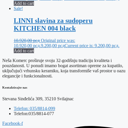
Add to cart
Sale!
LINNI slavina za sudoperu
KITCHEN 004 black
10.920,00
рсд
Original price was:
10.920,00 рсд.
9.200,00
рсд
Current price is: 9.200,00 рсд.
Add to cart
Neša Komerc proširuje svoju 32-godišnju tradiciju kvaliteta i
pouzdanosti. U ponudi imamo bogat asortiman opreme za kupatilo,
uključujući vrhunsku keramiku, koja transformiše vaš prostor u oazu
elegancije i funkcionalnosti.
Kontaktirajte nas
Stevana Sinđelića 309, 35210 Svilajnac
Telefon: 035/8814-099
Telefon:035/8814-077
Facebook-f