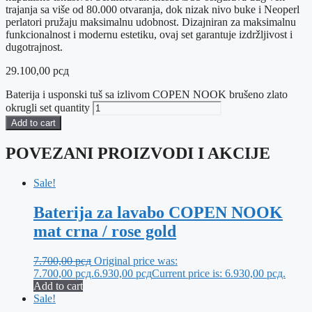
trajanja sa više od 80.000 otvaranja, dok nizak nivo buke i Neoperl
perlatori pružaju maksimalnu udobnost. Dizajniran za maksimalnu
funkcionalnost i modernu estetiku, ovaj set garantuje izdržljivost i
dugotrajnost.
29.100,00
рсд
Baterija i usponski tuš sa izlivom COPEN NOOK brušeno zlato
okrugli set quantity
Add to cart
POVEZANI PROIZVODI I AKCIJE
Sale!
Baterija za lavabo COPEN NOOK
mat crna / rose gold
7.700,00
рсд
Original price was:
7.700,00 рсд.
6.930,00
рсд
Current price is: 6.930,00 рсд.
Add to cart
Sale!