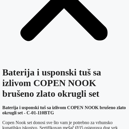
Baterija i usponski tuš sa
izlivom COPEN NOOK
brušeno zlato okrugli set
Baterija i usponski tuš sa izlivom COPEN NOOK brušeno zlato
okrugli set - C-01-110BTG
Copen Nook set donosi sve što vam je potrebno za vrhunsko
kupatilsko iskustvo. Sertifikovan mešač Ø35 osigurava dug vek