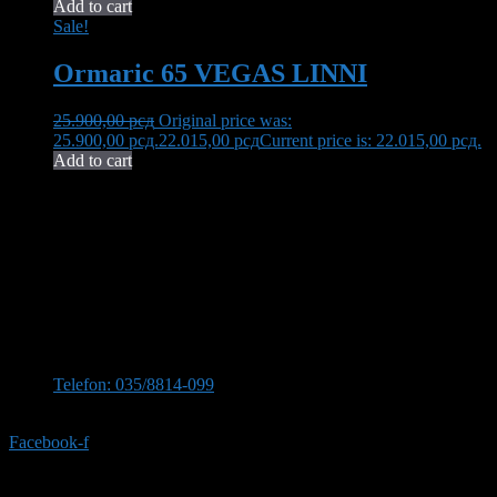
Add to cart
Sale!
Ormaric 65 VEGAS LINNI
25.900,00
рсд
Original price was:
25.900,00 рсд.
22.015,00
рсд
Current price is: 22.015,00 рсд.
Add to cart
Neša Komerc proširuje svoju 32-godišnju tradiciju kvaliteta i
pouzdanosti. U ponudi imamo bogat asortiman opreme za kupatilo,
uključujući vrhunsku keramiku, koja transformiše vaš prostor u oazu
elegancije i funkcionalnosti.
Kontaktirajte nas
Stevana Sinđelića 309, 35210 Svilajnac
Telefon: 035/8814-099
Telefon:035/8814-077
Facebook-f