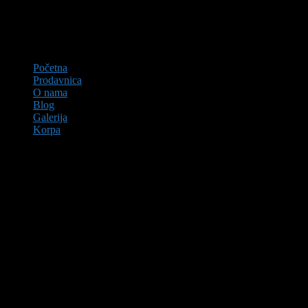
Početna
Prodavnica
O nama
Blog
Galerija
Korpa