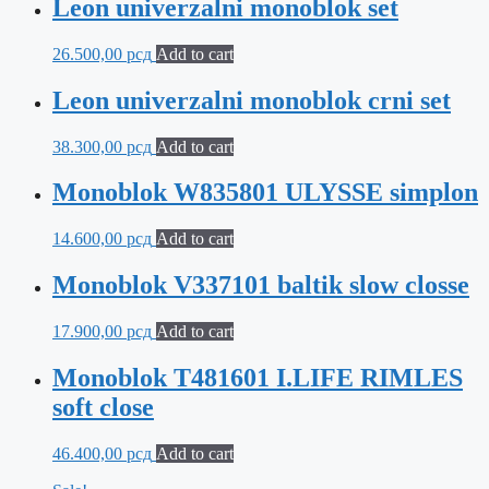
Leon univerzalni monoblok set
26.500,00
рсд
Add to cart
Leon univerzalni monoblok crni set
38.300,00
рсд
Add to cart
Monoblok W835801 ULYSSE simplon
14.600,00
рсд
Add to cart
Monoblok V337101 baltik slow closse
17.900,00
рсд
Add to cart
Monoblok T481601 I.LIFE RIMLES
soft close
46.400,00
рсд
Add to cart