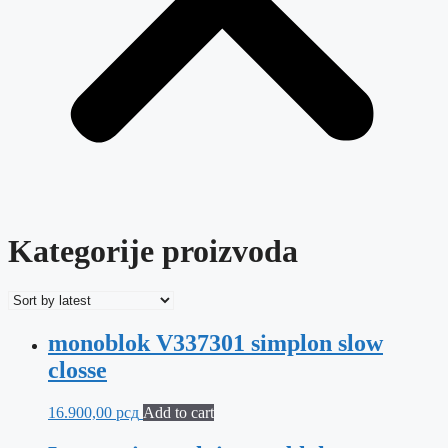
Kategorije proizvoda
monoblok V337301 simplon slow
closse
16.900,00
рсд
Add to cart