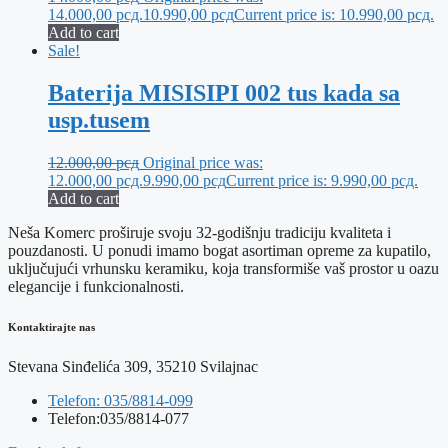
14.000,00 рсд.
10.990,00
рсд
Current price is: 10.990,00 рсд.
Add to cart
Sale!
Baterija MISISIPI 002 tus kada sa
usp.tusem
12.000,00
рсд
Original price was:
12.000,00 рсд.
9.990,00
рсд
Current price is: 9.990,00 рсд.
Add to cart
Neša Komerc proširuje svoju 32-godišnju tradiciju kvaliteta i
pouzdanosti. U ponudi imamo bogat asortiman opreme za kupatilo,
uključujući vrhunsku keramiku, koja transformiše vaš prostor u oazu
elegancije i funkcionalnosti.
Kontaktirajte nas
Stevana Sinđelića 309, 35210 Svilajnac
Telefon: 035/8814-099
Telefon:035/8814-077