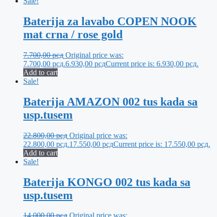
Sale!
Baterija za lavabo COPEN NOOK
mat crna / rose gold
7.700,00
рсд
Original price was:
7.700,00 рсд.
6.930,00
рсд
Current price is: 6.930,00 рсд.
Add to cart
Sale!
Baterija AMAZON 002 tus kada sa
usp.tusem
22.800,00
рсд
Original price was:
22.800,00 рсд.
17.550,00
рсд
Current price is: 17.550,00 рсд.
Add to cart
Sale!
Baterija KONGO 002 tus kada sa
usp.tusem
14.000,00
рсд
Original price was: