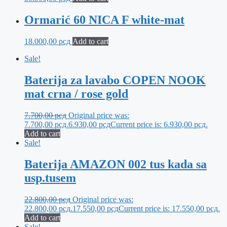
Ormarić 60 NICA F white-mat
18.000,00
рсд
Add to cart
Sale!
Baterija za lavabo COPEN NOOK
mat crna / rose gold
7.700,00
рсд
Original price was:
7.700,00 рсд.
6.930,00
рсд
Current price is: 6.930,00 рсд.
Add to cart
Sale!
Baterija AMAZON 002 tus kada sa
usp.tusem
22.800,00
рсд
Original price was:
22.800,00 рсд.
17.550,00
рсд
Current price is: 17.550,00 рсд.
Add to cart
Sale!