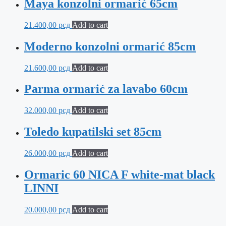
Maya konzolni ormarić 65cm
21.400,00
рсд
Add to cart
Moderno konzolni ormarić 85cm
21.600,00
рсд
Add to cart
Parma ormarić za lavabo 60cm
32.000,00
рсд
Add to cart
Toledo kupatilski set 85cm
26.000,00
рсд
Add to cart
Ormaric 60 NICA F white-mat black
LINNI
20.000,00
рсд
Add to cart