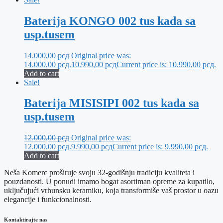
Baterija KONGO 002 tus kada sa
usp.tusem
14.000,00
рсд
Original price was:
14.000,00 рсд.
10.990,00
рсд
Current price is: 10.990,00 рсд.
Add to cart
Sale!
Baterija MISISIPI 002 tus kada sa
usp.tusem
12.000,00
рсд
Original price was:
12.000,00 рсд.
9.990,00
рсд
Current price is: 9.990,00 рсд.
Add to cart
Neša Komerc proširuje svoju 32-godišnju tradiciju kvaliteta i
pouzdanosti. U ponudi imamo bogat asortiman opreme za kupatilo,
uključujući vrhunsku keramiku, koja transformiše vaš prostor u oazu
elegancije i funkcionalnosti.
Kontaktirajte nas